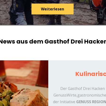
Weiterlesen
News aus dem Gasthof Drei Hacke
Kulinaris
Der Gasthof Drei Hacken i
GenussWirte,gastronomische
der Initiative
GENUSS REGION