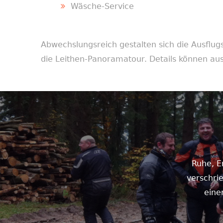
Wäsche-Service
Abwechslungsreich gestalten sich die Ausflug
die Leithen-Panoramatour. Details können 
Ruhe, E
verschrie
eine