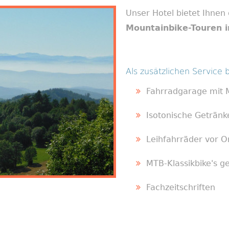
Unser Hotel bietet Ihnen
Mountainbike-Touren i
Als zusätzlichen Service b
Fahrradgarage mit M
Isotonische Getränk
Leihfahrräder vor O
MTB-Klassikbike's 
Fachzeitschriften