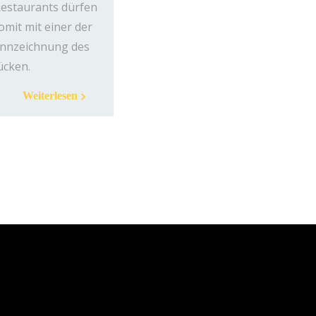
Restaurants dürfen
omit mit einer der
ennzeichnung des
ücken.
Weiterlesen