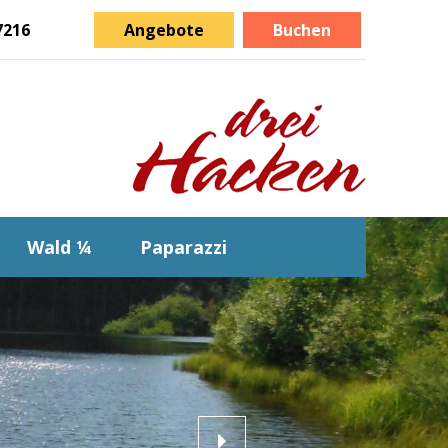
7216
Angebote
Buchen
Wald ¼
Paparazzi