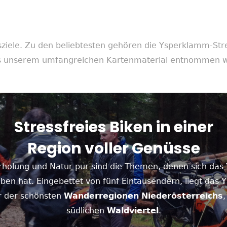
sziele. Zu den beliebtesten gehören die Ysperklamm-Str
aus unserem umfangreichen Kartenmaterial entnommen 
Stressfreies Biken in einer
Region voller Genüsse
rholung und Natur pur sind die Themen, denen sich das 
ben hat. Eingebettet von fünf Eintausendern, liegt das Y
r der schönsten
Wanderregionen
Niederösterreichs
südlichen
Waldviertel
.