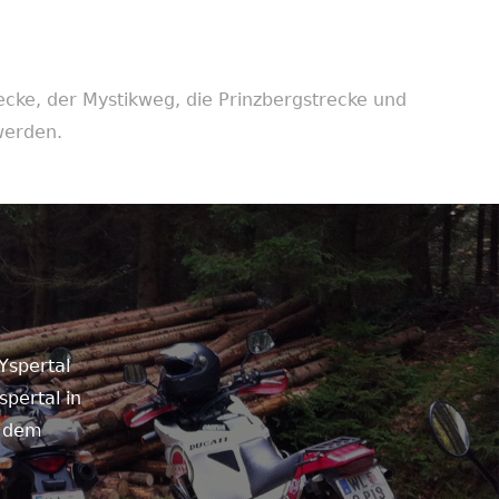
ecke, der Mystikweg, die Prinzbergstrecke und
werden.
Yspertal
spertal in
, dem