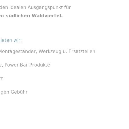
 den idealen Ausgangspunkt für
m südlichen Waldviertel.
ieten wir:
ontageständer, Werkzeug u. Ersatzteilen
e, Power-Bar-Produkte
rt
gegen Gebühr