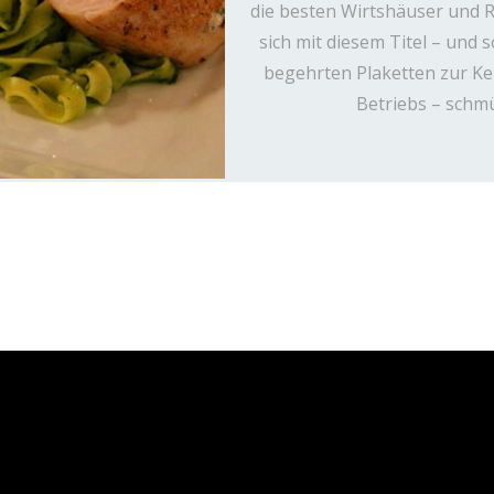
die besten Wirtshäuser und 
sich mit diesem Titel – und s
begehrten Plaketten zur K
Betriebs – schm