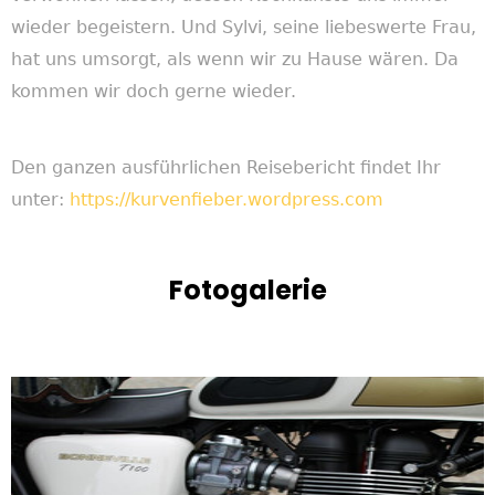
wieder begeistern. Und Sylvi, seine liebeswerte Frau,
hat uns umsorgt, als wenn wir zu Hause wären. Da
kommen wir doch gerne wieder.
Den ganzen
a
usführlichen Reisebericht findet Ihr
unter:
https://kurvenfieber.wordpress.com
Fotogalerie