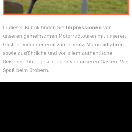
In dieser Rubrik finden Sie
Impressionen
von
unseren gemeinsamen Motorradtouren mit unseren
Gästen, Videomaterial zum Thema Motorradfahren
sowie ausführliche und vor allem authentische
Reiseberichte - geschrieben von unseren Gästen. Viel
Spaß beim Stöbern.