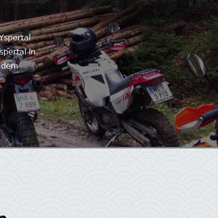
Yspertal
spertal in
, dem