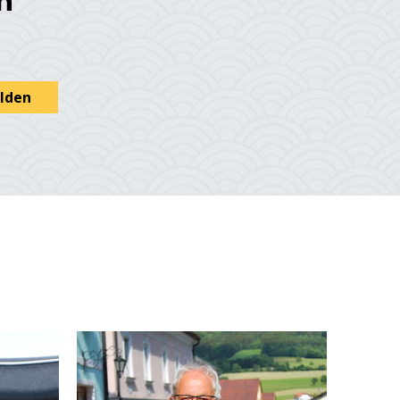
n
lden