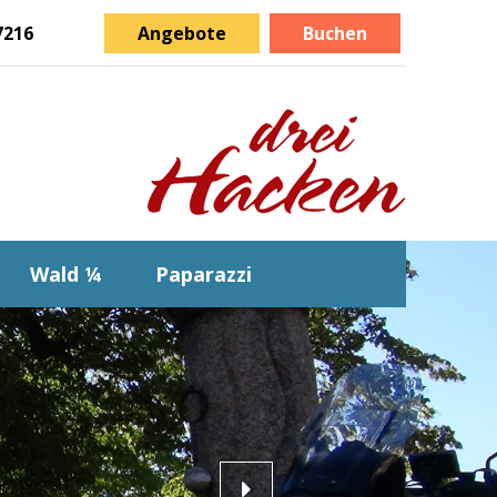
7216
Angebote
Buchen
Wald ¼
Paparazzi