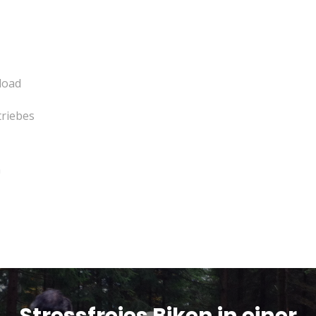
load
triebes
n
Stressfreies Biken in einer