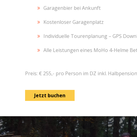
Garagenbier bei Ankunft
Kostenloser Garagenplatz
Individuelle Tourenplanung – GPS Down
Alle Leistungen eines MoHo 4-Helme Be
Preis: € 255,- pro Person im DZ inkl. Halbpensio
Jetzt buchen