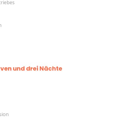
triebes
n
ven und drei Nächte
sion