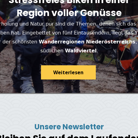
Region voller Genüsse
rholung und Natur pur sind die Themen, denen sich das 
ben hat. Eingebettet von fünf Eintausendern, liegt das Y
r der schönsten
Wanderregionen
Niederösterreichs
südlichen
Waldviertel
.
Weiterlesen
Unsere Newsletter