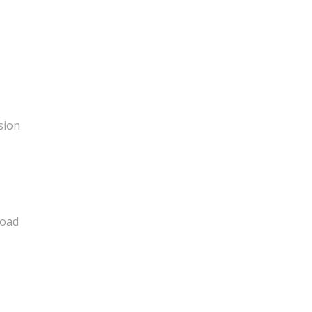
sion
load